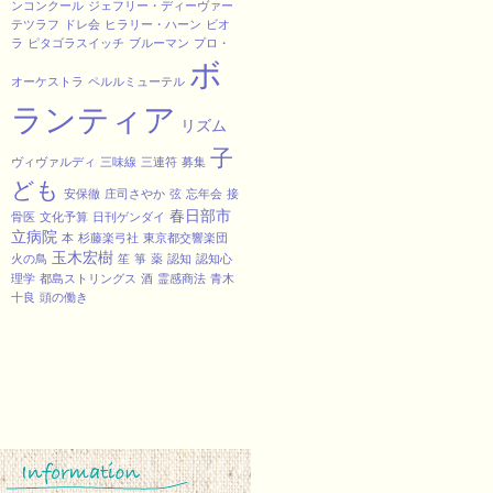
ンコンクール
ジェフリー・ディーヴァー
テツラフ
ドレ会
ヒラリー・ハーン
ビオ
ラ
ピタゴラスイッチ
ブルーマン
プロ・
ボ
オーケストラ
ペルルミューテル
ランティア
リズム
子
ヴィヴァルディ
三味線
三連符
募集
ども
安保徹
庄司さやか
弦
忘年会
接
春日部市
骨医
文化予算
日刊ゲンダイ
立病院
本
杉藤楽弓社
東京都交響楽団
玉木宏樹
火の鳥
笙
箏
薬
認知
認知心
理学
都島ストリングス
酒
霊感商法
青木
十良
頭の働き