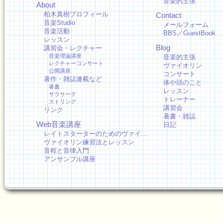
音楽的主張
About
柏木真樹プロフィール
Contact
音楽Studio
メールフォーム
音楽活動
BBS／GuestBook
レッスン
Blog
講習会・レクチャー
音楽理論講座
音楽的主張
レクチャーコンサート
ヴァイオリン
公開講座
コンサート
著作・雑誌連載など
体や頭のこと
著書
レッスン
サラサーテ
トレーナー
ストリング
講習会
リンク
著書・雑誌
Web音楽講座
日記
レイトスターターのためのヴァイ…
ヴァイオリン練習法とレッスン
音程と音律入門
アンサンブル講座