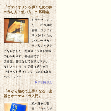
『ヴァイオリンを弾くための体
の作り方・使い方 〜基礎編』
お待たせしまし
た！ 柏木真樹
著書「ヴァイオ
リンを弾くため
の体の作り方・
使い方」が発売
になりました。写真やイラスト満載
のわかりやすい基礎編です。
楽器屋、書店などでお求め下さい。
なおスタジオでも定価（送料無料）
で注文をお受けします。詳細は著書
のページにて！
▶詳細を読む
『今から始めて上手くなる 楽
器とオーケストラ入門』
柏木真樹の著
書、「今から始