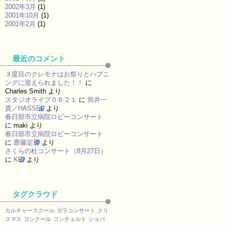
2002年3月
(1)
2001年10月
(1)
2001年2月
(1)
最近のコメント
３度目のクレモナはお祭りとハプニ
ングに迎えられました！！
に
Charles Smith
より
スタジオライブ０６２１
に
筒井一
貴／HASSEL
より
春日部市立病院ロビーコンサート
に
maki
より
春日部市立病院ロビーコンサート
に
齋藤定男
より
さくらの杜コンサート（8月27日）
に
KEI
より
タグクラウド
カルチャースクール
ガラコンサート
クリ
スマス
コンクール
コンチェルト
ショパ